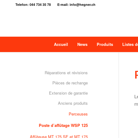
Telefon: 044 734 35 78 E-mail: info@hegner.ch
Accueil
News
Produits
Listes d
Réparations et révisions
Pièces de rechange
Extension de garantie
L
Anciens produits
m
Perceuses
Poste d’affûtage WSP 125
Affûteuse MT 175 SE et MT 175