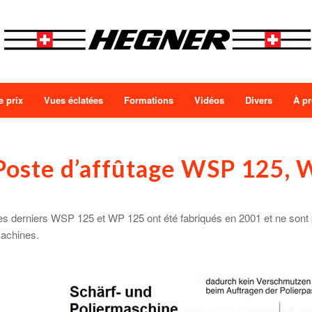
e prix
Vues éclatées
Formations
Vidéos
Divers
À p
Poste d’affûtage WSP 125,
es derniers WSP 125 et WP 125 ont été fabriqués en 2001 et ne sont p
achines.