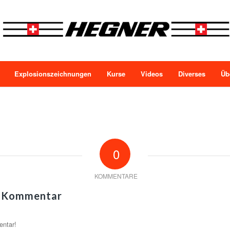
Explosionszeichnungen
Kurse
Videos
Diverses
Üb
0
KOMMENTARE
n Kommentar
entar!