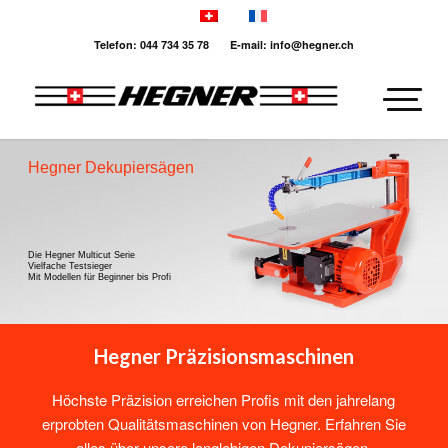
Telefon: 044 734 35 78 E-mail: info@hegner.ch
Hegner Dekupiersägen
Die Hegner Multicut Serie
Vielfache Testsieger
Mit Modellen für Beginner bis Profi
Hegner Präzisionsmaschinen
Höchste Präzision erreichen Profis mit den jahrelang
erprobten Qualitätsmaschinen von Hegner. Erfahren Sie
alles über unsere langlebigen Dekupiersägen,