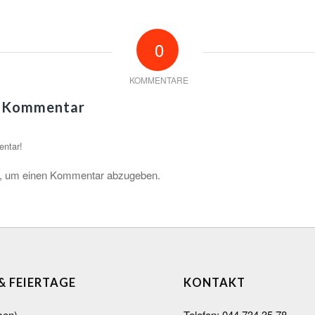
0
KOMMENTARE
n Kommentar
entar!
, um einen Kommentar abzugeben.
 & FEIERTAGE
KONTAKT
sen)
Telefon:
044 734 35 78