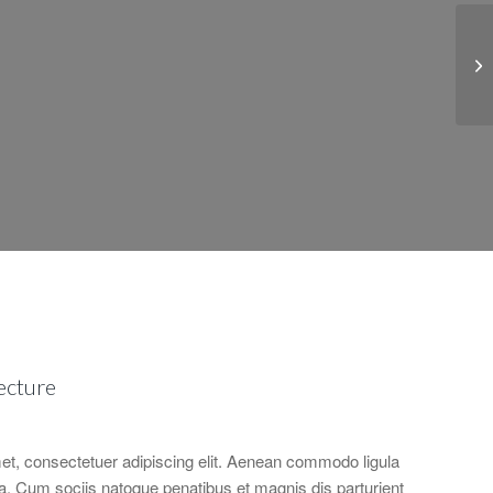
ecture
et, consectetuer adipiscing elit. Aenean commodo ligula
. Cum sociis natoque penatibus et magnis dis parturient