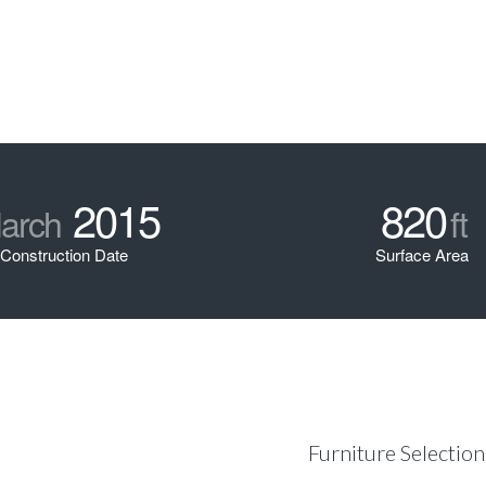
2015
820
arch
ft
Construction Date
Surface Area
Furniture Selection