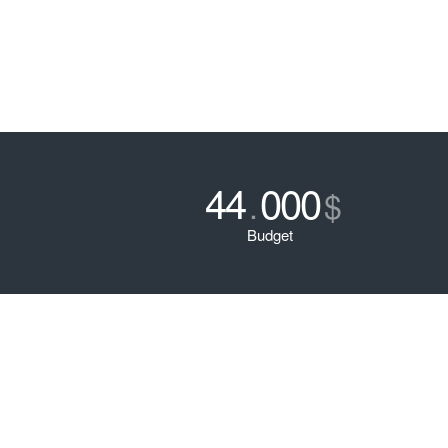
44
000
.
$
Budget