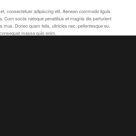
et, consectetuer adipiscing elit. Aenean commodo ligula
. Cum sociis natoque penatibus et magnis dis parturient
s mus. Donec quam felis, ultricies nec, pellentesque eu,
a consequat massa quis enim.