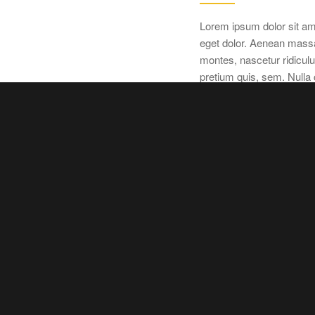
Lorem ipsum dolor sit am
eget dolor. Aenean massa
montes, nascetur ridiculu
pretium quis, sem. Null
uis, sem. Nulla consequat