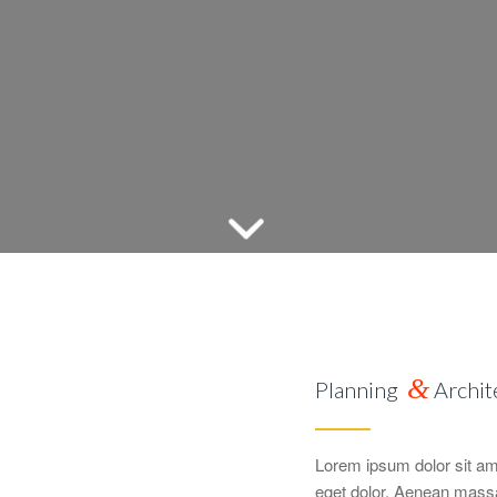
&
Planning
Archit
Lorem ipsum dolor sit am
eget dolor. Aenean massa