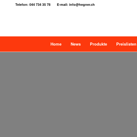
Telefon: 044 734 35 78 E-mail: info@hegner.ch
Home
News
Produkte
Preislisten